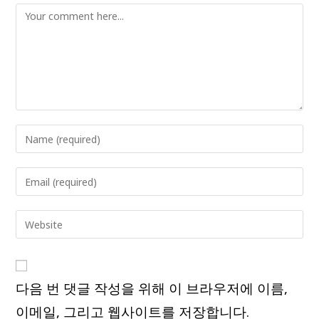
Comment
Enter
your
name
Enter
or
your
username
email
Enter
to
address
your
comment
to
website
comment
URL
다음 번 댓글 작성을 위해 이 브라우저에 이름,
(optional)
이메일, 그리고 웹사이트를 저장합니다.