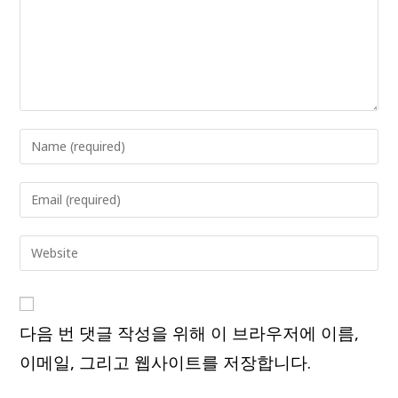
Enter
your
name
Enter
or
your
username
email
Enter
to
address
your
comment
to
website
comment
URL
다음 번 댓글 작성을 위해 이 브라우저에 이름,
(optional)
이메일, 그리고 웹사이트를 저장합니다.