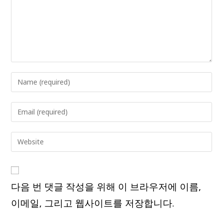
Enter
your
name
Enter
or
your
username
email
Enter
to
address
your
comment
to
website
comment
URL
다음 번 댓글 작성을 위해 이 브라우저에 이름,
(optional)
이메일, 그리고 웹사이트를 저장합니다.