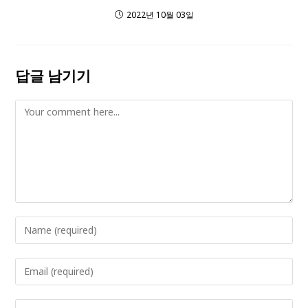
2022년 10월 03일
답글 남기기
Comment
Enter
your
name
Enter
or
your
username
email
Enter