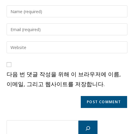
Enter
your
name
Enter
or
your
username
email
Enter
to
address
your
comment
to
website
comment
URL
다음 번 댓글 작성을 위해 이 브라우저에 이름,
(optional)
이메일, 그리고 웹사이트를 저장합니다.
검
색