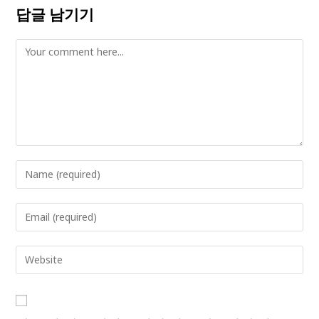
답글 남기기
Comment
Enter
your
name
Enter
or
your
username
email
Enter
to
address
your
comment
to
website
comment
URL