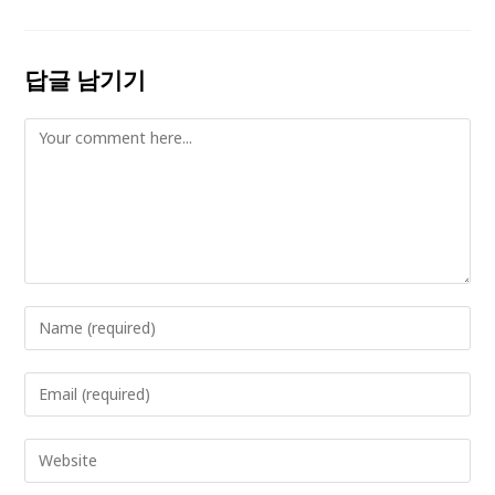
답글 남기기
Comment
Enter
your
name
Enter
or
your
username
email
Enter
to
address
your
comment