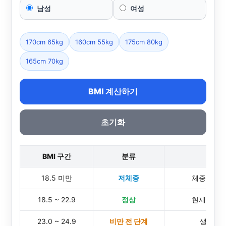
남성
여성
170cm 65kg
160cm 55kg
175cm 80kg
165cm 70kg
BMI 계산하기
초기화
BMI 구간
분류
간단
18.5 미만
저체중
체중 부족
18.5 ~ 22.9
정상
현재 체중
23.0 ~ 24.9
비만 전 단계
생활 습