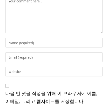
Enter
your
name
Enter
or
your
username
email
Enter
to
address
your
comment
to
website
comment
URL
다음 번 댓글 작성을 위해 이 브라우저에 이름,
(optional)
이메일, 그리고 웹사이트를 저장합니다.