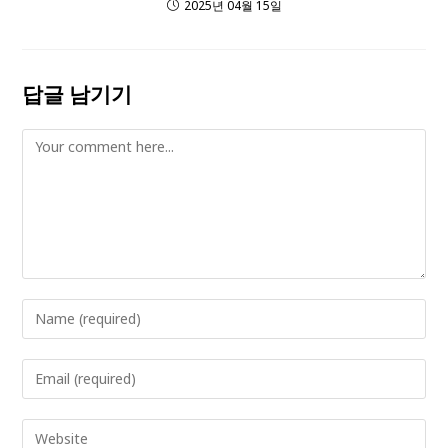
2025년 04월 15일
답글 남기기
Comment
Enter
your
name
Enter
or
your
username
email
Enter
to
address