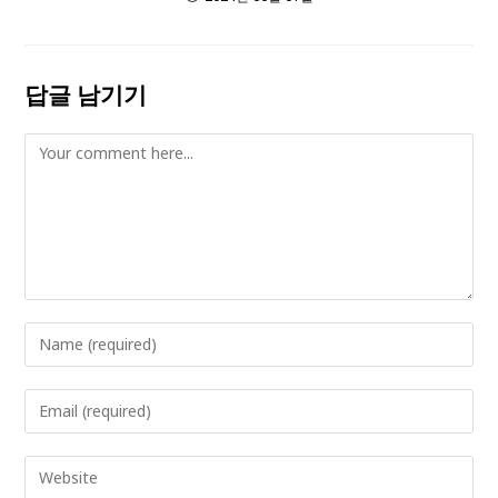
답글 남기기
Comment
Enter
your
name
Enter
or
your
username
email
Enter
to
address
your