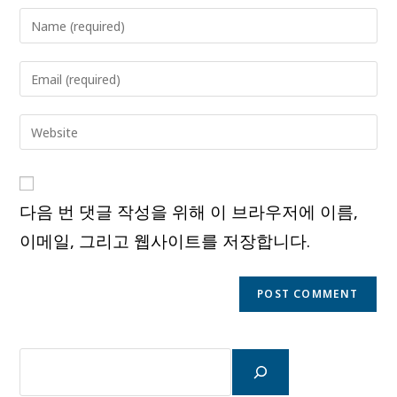
Enter
your
name
Enter
or
your
username
email
Enter
to
address
your
comment
to
website
comment
URL
다음 번 댓글 작성을 위해 이 브라우저에 이름,
(optional)
이메일, 그리고 웹사이트를 저장합니다.
검
색