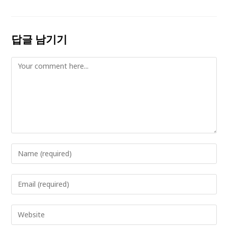
답글 남기기
Comment
Enter
your
name
Enter
or
your
username
email
Enter
to
address
your
comment