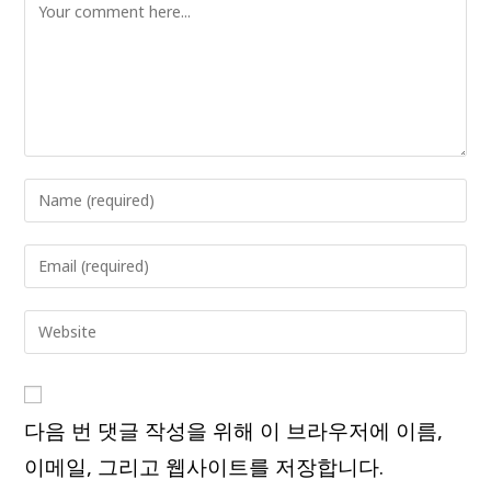
Comment
Enter
your
name
Enter
or
your
username
email
Enter
to
address
your
comment
to
website
comment
URL
다음 번 댓글 작성을 위해 이 브라우저에 이름,
(optional)
이메일, 그리고 웹사이트를 저장합니다.