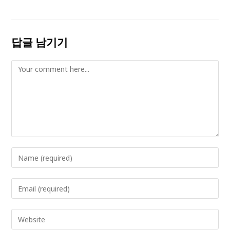
답글 남기기
Comment
Enter
your
name
Enter
or
your
username
email
Enter
to
address
your