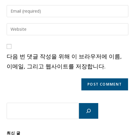
name
Enter
or
your
username
email
Enter
to
address
your
comment
to
website
comment
URL
다음 번 댓글 작성을 위해 이 브라우저에 이름,
(optional)
이메일, 그리고 웹사이트를 저장합니다.
검
색
최신 글