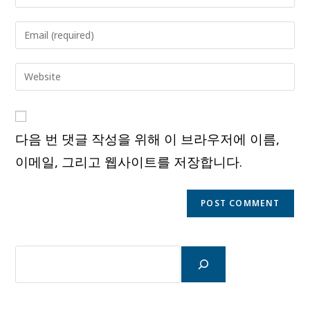
your
name
Enter
or
your
username
email
Enter
to
address
your
comment
to
website
comment
URL
다음 번 댓글 작성을 위해 이 브라우저에 이름,
(optional)
이메일, 그리고 웹사이트를 저장합니다.
검
색