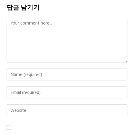
답글 남기기
Comment
Enter
your
name
Enter
or
your
username
email
Enter
to
address
your
comment
to
website
comment
URL