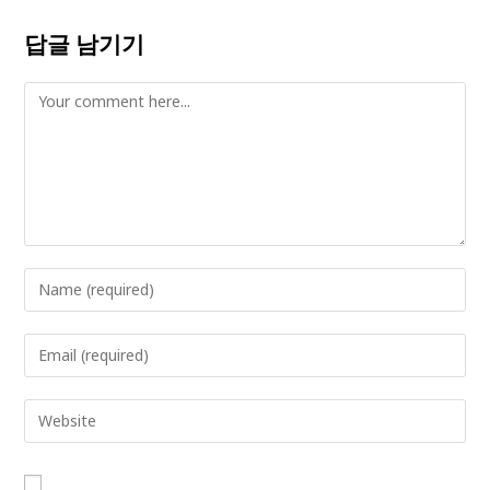
답글 남기기
Comment
Enter
your
name
Enter
or
your
username
email
Enter
to
address
your
comment
to
website
comment